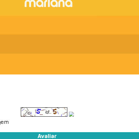
agem
Avaliar