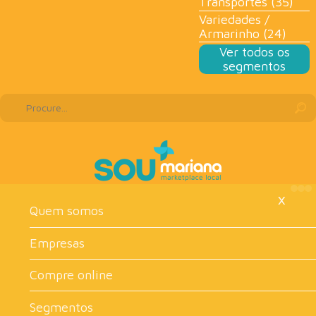
Transportes (35)
Variedades /
Armarinho (24)
Ver todos os
segmentos
×
Quem somos
Empresas
Compre online
Segmentos