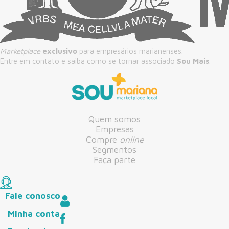
Marketplace
exclusivo
para empresários marianenses.
Entre em contato e saiba como se tornar associado
Sou Mais
.
Quem somos
Empresas
Compre
online
Segmentos
Faça parte
Fale conosco
Minha conta