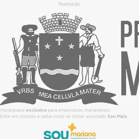
Realização
Marketplace
exclusivo
para empresários marianenses.
Entre em contato e saiba como se tornar associado
Sou Mais
.