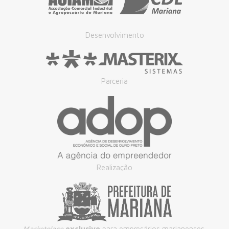
Desenvolvimento
Parceria
Realização
Marketplace
exclusivo
para empresários marianenses.