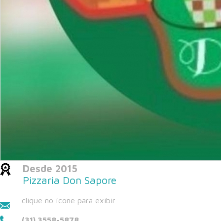
Desde 2015
Pizzaria Don Sapore
clique no ícone para exibir
(31) 3558-5878