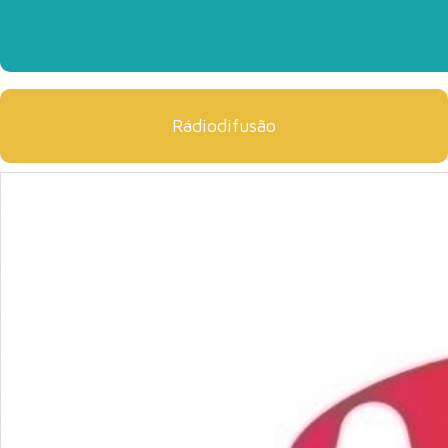
Rádiodifusão