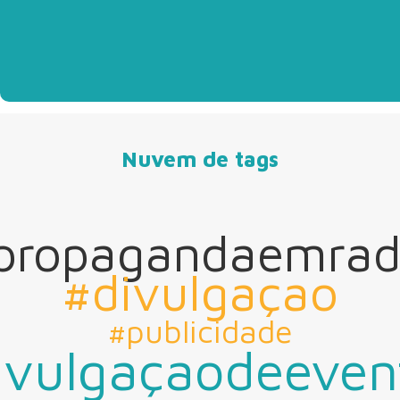
Nuvem de tags
propagandaemrad
#divulgaçao
#publicidade
ivulgaçaodeeven