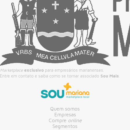
Marketplace
exclusivo
para empresários marianenses.
Entre em contato e saiba como se tornar associado
Sou Mais
.
Quem somos
Empresas
Compre
online
Segmentos