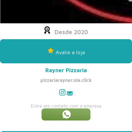
Desde 2020
Avalie a loja
Rayner Pizzaria
pizzariarayner.ola.click
Entre em contato com a empresa