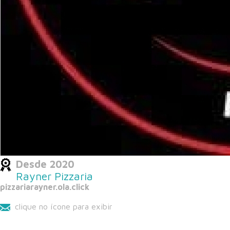
Desde 2020
Rayner Pizzaria
pizzariarayner.ola.click
clique no ícone para exibir