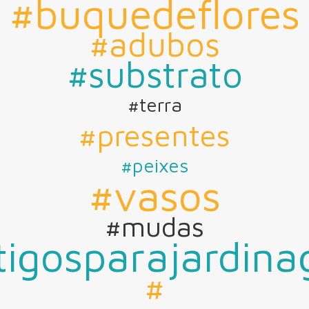
#buquedeflores
#adubos
#substrato
#terra
#presentes
#peixes
#vasos
#mudas
tigosparajardin
#